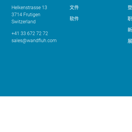
Helkenstrasse 13
文件
3714 Frutigen
软件
Switzerland
+41 33 672 72 72
sales
wandfluh
com