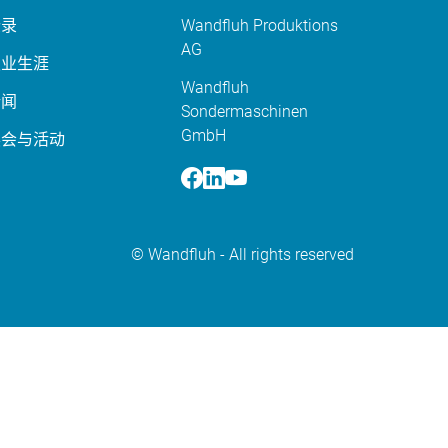
登录
Wandfluh Produktions
AG
职业生涯
Wandfluh
新闻
Sondermaschinen
GmbH
展会与活动
Facebook
Linkedin
Youtube
© Wandfluh - All rights reserved