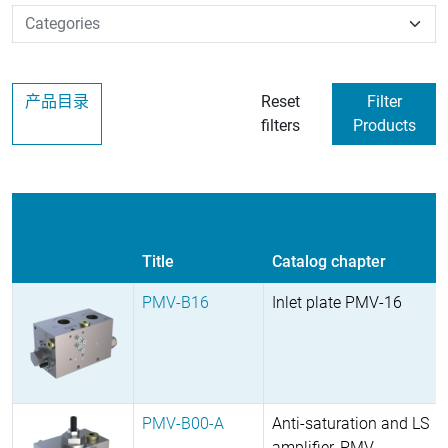
产品目录
Reset
Filter
filters
Products
Title
Catalog chapter
PMV-B16
Inlet plate PMV-16
PMV-B00-A
Anti-saturation and LS
amplifier, PMV