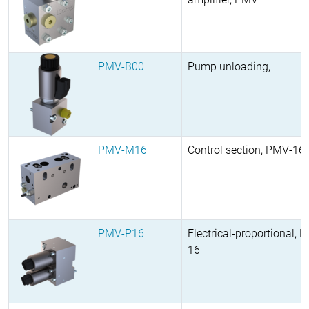
PMV-B00
Pump unloading,
PMV-M16
Control section, PMV-16
PMV-P16
Electrical-proportional, 
16