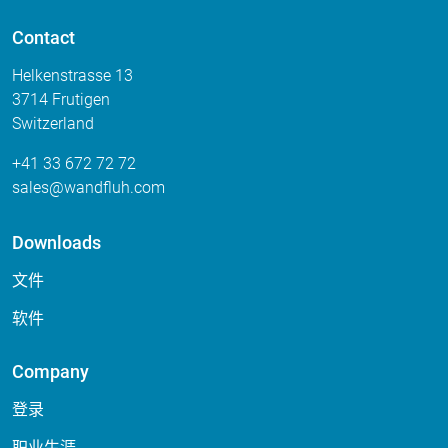
Contact
Helkenstrasse 13
3714 Frutigen
Switzerland
+41 33 672 72 72
sales
wandfluh
com
Downloads
文件
软件
Company
登录
职业生涯