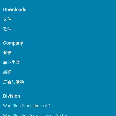
Downloads
文件
软件
Company
登录
职业生涯
新闻
展会与活动
Division
Wandfluh Produktions AG
Wandfluh Sondermaschinen GmbH