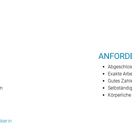
ANFORD
Abgeschlos
Exakte Arb
Gutes Zahl
on
Selbständig
Körperliche
iker:in