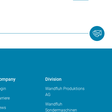
ompany
Division
ogin
Wandfluh Produktions
AG
rriere
Wandfluh
ews
Sondermaschinen