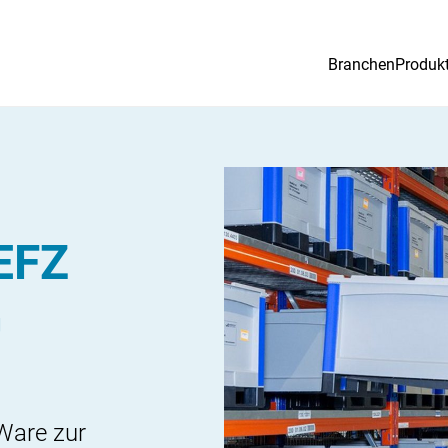
Branchen
Produk
EFZ
G
 Ware zur