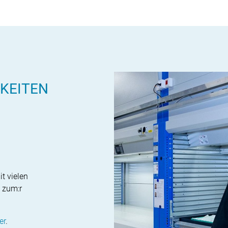
KEITEN
t vielen
 zum:r
er
.