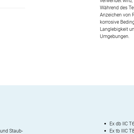
verwendet wird,
Während des Test
Anzeichen von Ro
korrosive Beding
Langlebigkeit u
Umgebungen.
Ex db IIC T
 und Staub-
Ex tb IIIC 