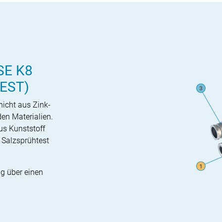
E K8
EST)
hicht aus Zink-
den Materialien.
us Kunststoff
h Salzsprühtest
g über einen