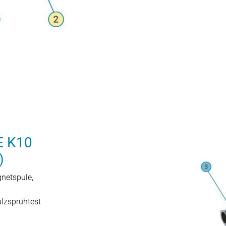
 K10
)
gnetspule,
alzsprühtest