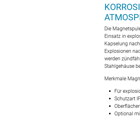
KORROSI
ATMOSP
Die Magnetspule
Einsatz in expl
Kapselung nach 
Explosionen nac
werden zündfäh
Stahlgehäuse be
Merkmale Magn
Für explosi
Schutzart 
Oberfläche
Optional mit