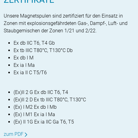
Unsere Magnetspulen sind zertifiziert für den Einsatz in
Zonen mit explosionsgefährdeten Gas-, Dampf-, Luft- und
Staubgemischen der Zonen 1/21 und 2/22.
Ex db IIC T6, T4 Gb
Ex tb IIIC T80°C, T130°C Db
Ex db I M
Ex ia I Ma
Ex ia II C T5/T6
(Ex)II 2 G Ex db IIC T6, T4
(Ex)II 2 D Ex tb IIIC T80°C, T130°C
(Ex) I M2 Ex db I Mb
(Ex) I M1 Ex ia I Ma
(Ex) II 1G Ex ia IIC Ga T6, T5
zum PDF