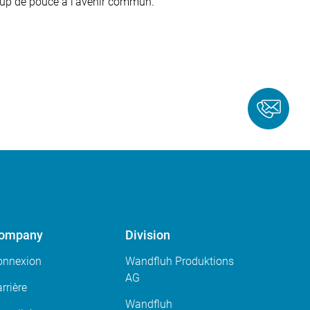
up de pouce à l'avenir commun.
ompany
Division
onnexion
Wandfluh Produktions
AG
rrière
Wandfluh