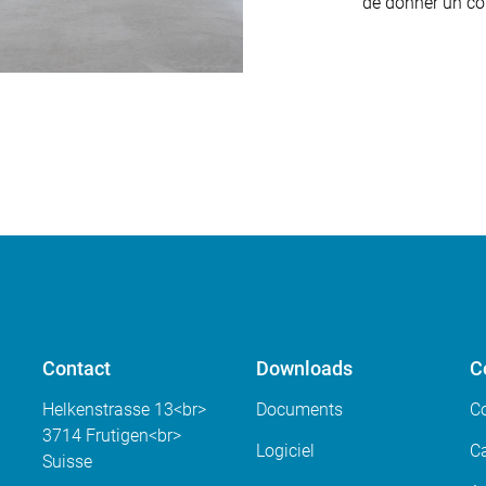
de donner un co
Contact
Downloads
C
Helkenstrasse 13<br>
Documents
C
3714 Frutigen<br>
Logiciel
Ca
Suisse